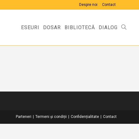
Despre noi
Contact
ESEURI
DOSAR
BIBLIOTECĂ
DIALOG
TOGGLE
WEBSIT
SEARCH
Parteneri
Termeni și condiții
Confidențialitate
Contact