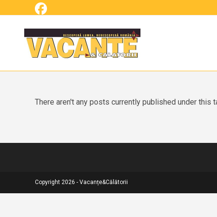
Skip
to
content
There aren't any posts currently published under this t
Copyright 2026 - Vacanțe&Călătorii