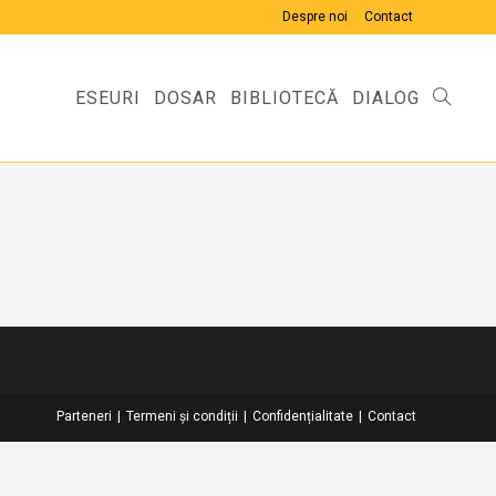
Despre noi
Contact
ESEURI
DOSAR
BIBLIOTECĂ
DIALOG
TOGGLE
WEBSIT
SEARCH
Parteneri
Termeni și condiții
Confidențialitate
Contact