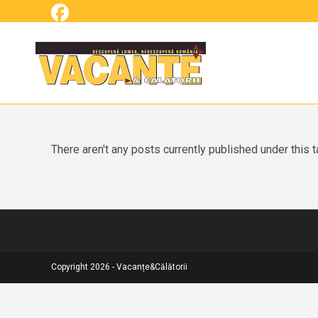
Skip
to
content
There aren't any posts currently published under this t
Copyright 2026 - Vacanțe&Călătorii