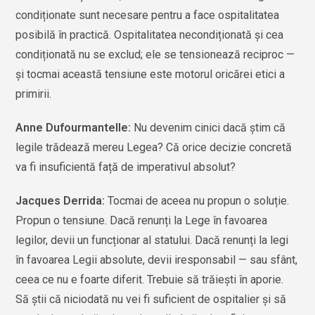
condiționate sunt necesare pentru a face ospitalitatea
posibilă în practică. Ospitalitatea necondiționată şi cea
condiționată nu se exclud; ele se tensionează reciproc —
şi tocmai această tensiune este motorul oricărei etici a
primirii.
Anne Dufourmantelle:
Nu devenim cinici dacă ştim că
legile trădează mereu Legea? Că orice decizie concretă
va fi insuficientă față de imperativul absolut?
Jacques Derrida:
Tocmai de aceea nu propun o soluție.
Propun o tensiune. Dacă renunți la Lege în favoarea
legilor, devii un funcționar al statului. Dacă renunți la legi
în favoarea Legii absolute, devii iresponsabil — sau sfânt,
ceea ce nu e foarte diferit. Trebuie să trăieşti în aporie.
Să ştii că niciodată nu vei fi suficient de ospitalier şi să