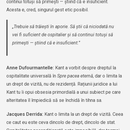
continui totuşi să primeşti — ştiind că e insuficient.
Acesta e, cred, singurul gest etic posibil.
„Trebuie să trăieşti în aporie. Să ştii că niciodată nu
vei fi suficient de ospitalier şi să continui totuşi să
primeşti — ştiind că e insuficient.”
Anne Dufourmantelle:
Kant a vorbit despre dreptul la
ospitalitate universală în
Spre pacea eternă
, dar o limita la
un drept de vizită, nu de rezidență. Rațiunii juridice a lui
Kant tu îi opui obsesia primordială a unui subiect pe care
alteritatea îl împiedică să se închidă în tihna sa.
Jacques Derrida:
Kant o limita la un drept de vizită. Ceea
ce caut eu este ceva dincolo de drept, dincolo de stat.