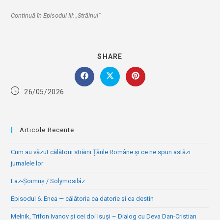
Continuă în Episodul III: „Străinul”
SHARE
SHARE
THIS
CONTENT
Opens
Opens
Opens
in
in
in
Post
26/05/2026
a
a
a
published:
new
new
new
window
window
window
Articole Recente
Cum au văzut călătorii străini Țările Române și ce ne spun astăzi
jurnalele lor
Laz-Șoimuș / Solymosiláz
Episodul 6. Enea — călătoria ca datorie și ca destin
Melnik, Trifon Ivanov și cei doi Isuși – Dialog cu Deva Dan-Cristian