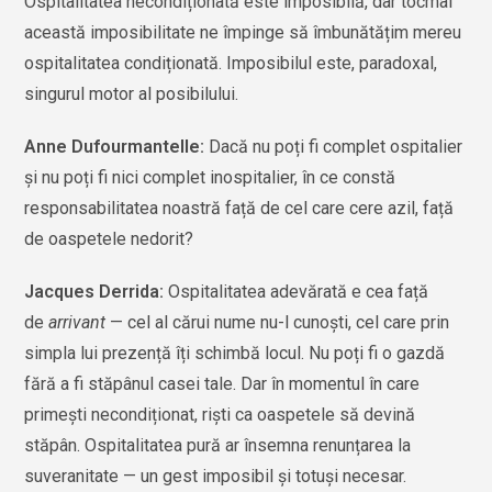
Ospitalitatea necondiționată este imposibilă, dar tocmai
această imposibilitate ne împinge să îmbunătățim mereu
ospitalitatea condiționată. Imposibilul este, paradoxal,
singurul motor al posibilului.
Anne Dufourmantelle:
Dacă nu poți fi complet ospitalier
şi nu poți fi nici complet inospitalier, în ce constă
responsabilitatea noastră față de cel care cere azil, față
de oaspetele nedorit?
Jacques Derrida:
Ospitalitatea adevărată e cea față
de
arrivant
— cel al cărui nume nu-l cunoşti, cel care prin
simpla lui prezență îți schimbă locul. Nu poți fi o gazdă
fără a fi stăpânul casei tale. Dar în momentul în care
primeşti necondiționat, rişti ca oaspetele să devină
stăpân. Ospitalitatea pură ar însemna renunțarea la
suveranitate — un gest imposibil şi totuşi necesar.