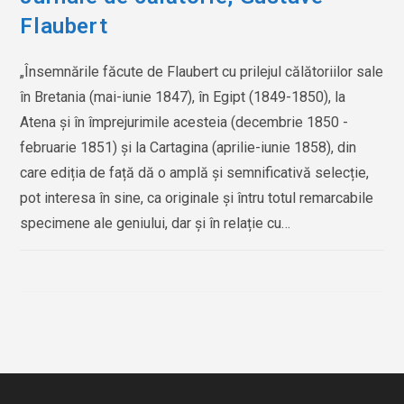
Flaubert
„Însemnările făcute de Flaubert cu prilejul călătoriilor sale
în Bretania (mai-iunie 1847), în Egipt (1849-1850), la
Atena și în împrejurimile acesteia (decembrie 1850 -
februarie 1851) și la Cartagina (aprilie-iunie 1858), din
care ediția de față dă o amplă și semnificativă selecție,
pot interesa în sine, ca originale și întru totul remarcabile
specimene ale geniului, dar și în relație cu…