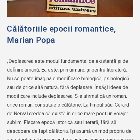
Călătoriile epocii romantice,
Marian Popa
„Deplasarea este modul fundamental de existență și de
definire umană. Ea este, prin urmare, și pentru literatură.
Nu se poate imagina o modificare biologică, psihologică
sau de orice altă natură, fără deplasare. Însăși ideea de
modificare include deplasarea. S-a afirmat că un roman,
orice roman, constituie o călătorie. La timpul său, Gérard
de Nerval credea că există în orice mare poet un voiajor
sublim. Fiecare epocă istorică sau literară, fără să
descopere de fapt călătoria, își asumă un mod propriu de
a se deplasa, în spațiu, în timp, într-un univers exterior sau