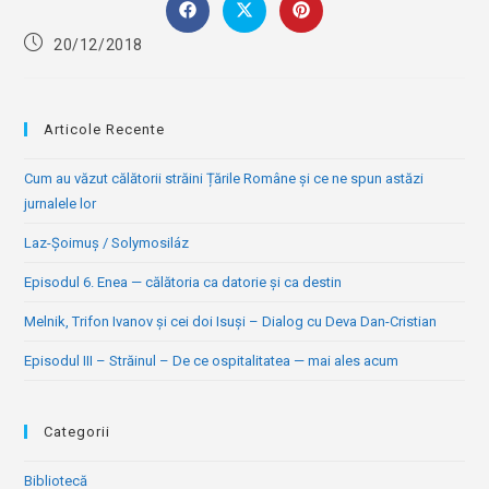
CONTENT
Opens
Opens
Opens
in
in
in
Post
20/12/2018
a
a
a
published:
new
new
new
window
window
window
Articole Recente
Cum au văzut călătorii străini Țările Române și ce ne spun astăzi
jurnalele lor
Laz-Șoimuș / Solymosiláz
Episodul 6. Enea — călătoria ca datorie și ca destin
Melnik, Trifon Ivanov și cei doi Isuși – Dialog cu Deva Dan-Cristian
Episodul III – Străinul – De ce ospitalitatea — mai ales acum
Categorii
Bibliotecă