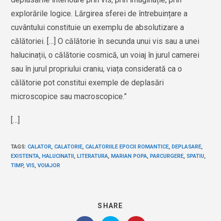
explorările logice. Lărgirea sferei de întrebuințare a
cuvântului constituie un exemplu de absolutizare a
călătoriei. […] O călătorie în secunda unui vis sau a unei
halucinații, o călătorie cosmică, un voiaj în jurul camerei
sau în jurul propriului craniu, viața considerată ca o
călătorie pot constitui exemple de deplasări
microscopice sau macroscopice.”
[…]
TAGS
:
CALATOR
,
CALATORIE
,
CALATORIILE EPOCII ROMANTICE
,
DEPLASARE
,
EXISTENTA
,
HALUCINATII
,
LITERATURA
,
MARIAN POPA
,
PARCURGERE
,
SPATIU
,
TIMP
,
VIS
,
VOIAJOR
SHARE
SHARE
THIS