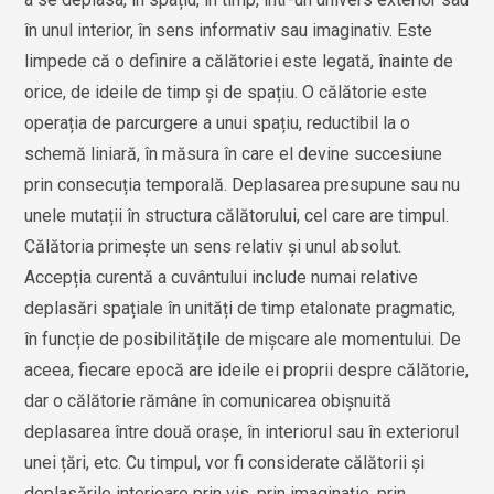
în unul interior, în sens informativ sau imaginativ. Este
limpede că o definire a călătoriei este legată, înainte de
orice, de ideile de timp și de spațiu. O călătorie este
operația de parcurgere a unui spațiu, reductibil la o
schemă liniară, în măsura în care el devine succesiune
prin consecuția temporală. Deplasarea presupune sau nu
unele mutații în structura călătorului, cel care are timpul.
Călătoria primește un sens relativ și unul absolut.
Accepția curentă a cuvântului include numai relative
deplasări spațiale în unități de timp etalonate pragmatic,
în funcție de posibilitățile de mișcare ale momentului. De
aceea, fiecare epocă are ideile ei proprii despre călătorie,
dar o călătorie rămâne în comunicarea obișnuită
deplasarea între două orașe, în interiorul sau în exteriorul
unei țări, etc. Cu timpul, vor fi considerate călătorii și
deplasările interioare prin vis, prin imaginație, prin